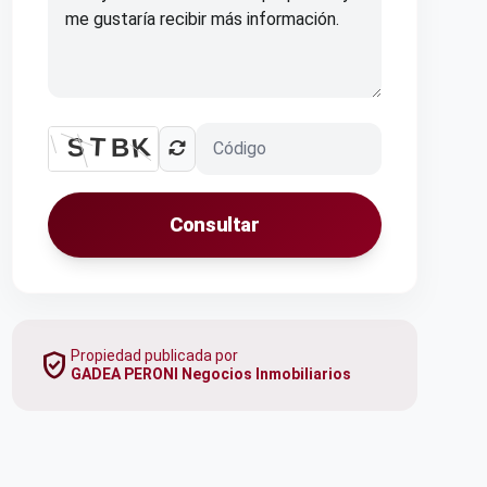
Consultar
verified_user
Propiedad publicada por
GADEA PERONI Negocios Inmobiliarios