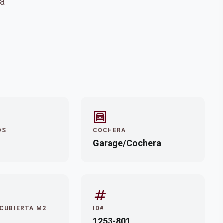
za
garage
OS
COCHERA
Garage/Cochera
tag
 CUBIERTA M2
ID#
1253-801