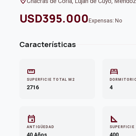
location_on
Chacras de Coria, Lujan de Cuyo, Mendo
USD395.000
Expensas: No
Características
straighten
bed
SUPERFICIE TOTAL M2
DORMITORI
2716
4
event
square_foot
ANTIGÜEDAD
SUPERFICIE
40 Años
400