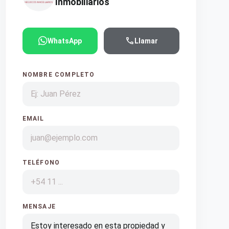
Inmobiliarios
call
WhatsApp
Llamar
NOMBRE COMPLETO
EMAIL
TELÉFONO
MENSAJE