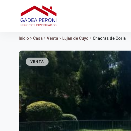
Inicio
chevron_right
Casa
chevron_right
Venta
chevron_right
Lujan de Cuyo
chevron_right
Chacras de Coria
VENTA