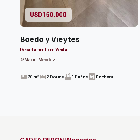
USD150.000
Boedo y Vieytes
Departamento en Venta
location_on
Maipu, Mendoza
straighten
bed
bathtub
garage
70 m²
2 Dorms
1 Baños
Cochera
GADEA PERONI Negocios