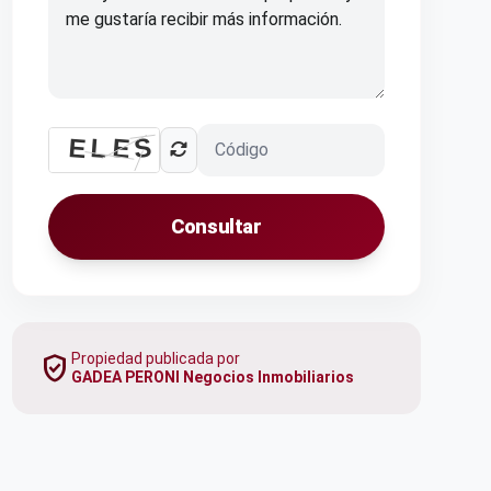
Consultar
verified_user
Propiedad publicada por
GADEA PERONI Negocios Inmobiliarios