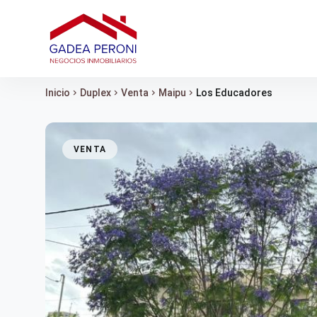
Inicio
chevron_right
Duplex
chevron_right
Venta
chevron_right
Maipu
chevron_right
Los Educadores
VENTA