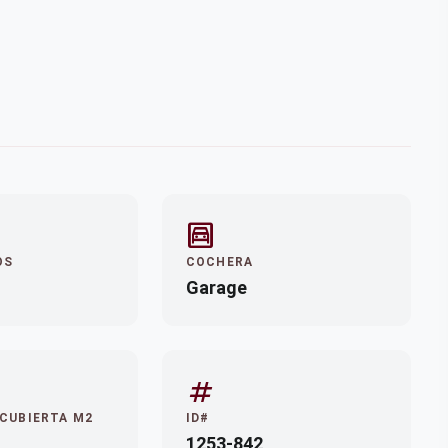
garage
OS
COCHERA
Garage
tag
 CUBIERTA M2
ID#
1253-842