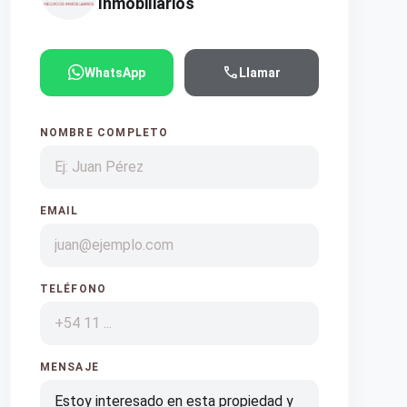
Inmobiliarios
call
WhatsApp
Llamar
NOMBRE COMPLETO
EMAIL
TELÉFONO
MENSAJE