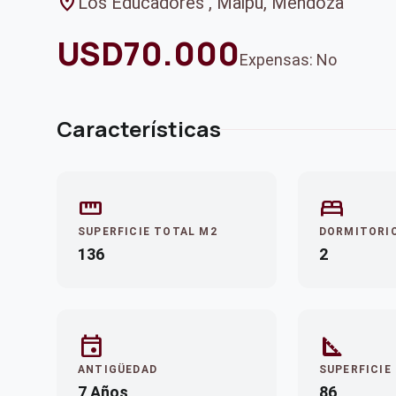
location_on
Los Educadores , Maipu, Mendoza
USD70.000
Expensas: No
Características
straighten
bed
SUPERFICIE TOTAL M2
DORMITORI
136
2
event
square_foot
ANTIGÜEDAD
SUPERFICIE
7 Años
86