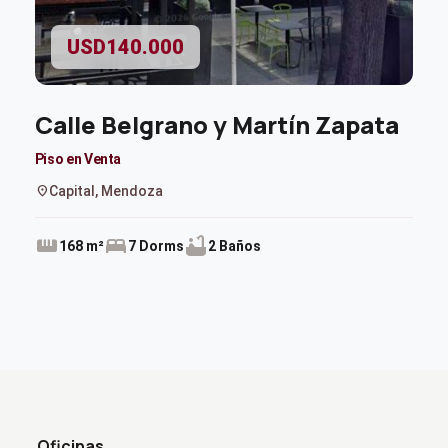
USD140.000
Calle Belgrano y Martín Zapata
Piso en Venta
location_on
Capital, Mendoza
straighten
bed
bathtub
168 m²
7 Dorms
2 Baños
Oficinas