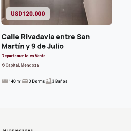
USD120.000
Calle Rivadavia entre San
Martín y 9 de Julio
Departamento en Venta
location_on
Capital, Mendoza
straighten
bed
bathtub
140 m²
3 Dorms
3 Baños
Propiedades